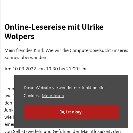
Online-Lesereise mit Ulrike
Wolpers
Mein fremdes Kind: Wie wir die Computerspielsucht unseres
Sohnes überwanden.
Am 10.03.2022 von 19:30 bis 21:00 Uhr
Diese Website verwendet nur funktionelle
Lennart ist zehn, als sich seine Leidenschaft für Onlinespiele
wie "Fortnite" und "Brawl Stars" zur Sucht entwickelt – mit
Cookies.
Mehr lesen
den psychischen und körperlichen Symptomen eines
Junkies. Eindringlich schildert seine Mutter Ulrike Wolpers,
Ja, ist okay.
wie ihre Familie in diese Situation hineinschlittert und bald
einem übermächtigen Gegner gegenübersteht. Sie erzählt
von Selbstzweifeln und Gefühlen der Machtlosigkeit, den