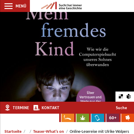
MENÜ
TERMINE
KONTAKT
Suche
Startseite
Teaser-What's on
Online-Lesereise mit Ulrike Wolpers