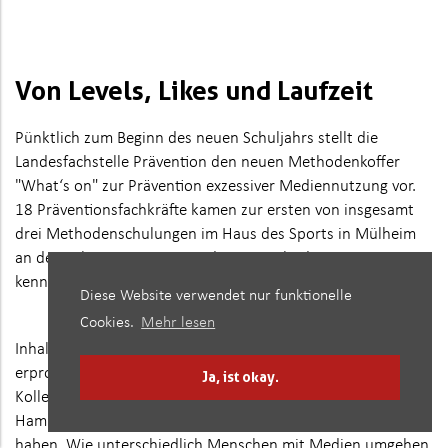
Von Levels, Likes und Laufzeit
Pünktlich zum Beginn des neuen Schuljahrs stellt die
Landesfachstelle Prävention den neuen Methodenkoffer
"What‘s on" zur Prävention exzessiver Mediennutzung vor.
18 Präventionsfachkräfte kamen zur ersten von insgesamt
drei Methodenschulungen im Haus des Sports in Mülheim
an der Ruhr zusammen, um die 12 Methoden
kennenzulernen und auszuprobieren.
Diese Website verwendet nur funktionelle
Cookies.
Mehr lesen
Inhaltlich bietet der Koffer eine kompakte, in der Praxis
erprobte Sammlung interaktiver Methoden, die die
Ja, ist okay.
Kolleginnen und Kollegen aus den Fachstellen in Köln,
Hamm, Dinslaken, Bonn und Marl entwickelt und erprobt
haben. Wie unterschiedlich Menschen mit Medien umgehen