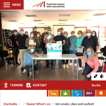
MENÜ
TERMINE
KONTAKT
Suche
Startseite
Teaser-What's on
Von Levels, Likes und Laufzeit