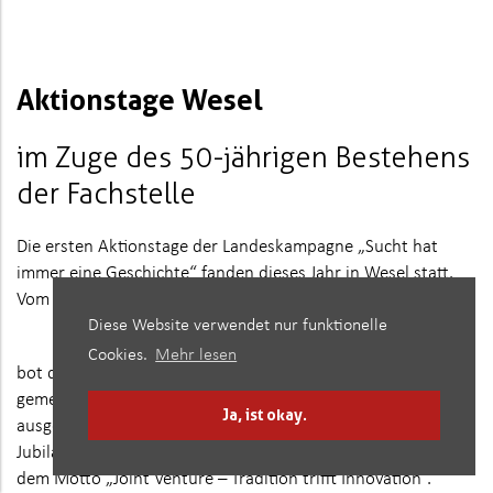
Aktionstage Wesel
im Zuge des 50-jährigen Bestehens
der Fachstelle
Die ersten Aktionstage der Landeskampagne „Sucht hat
immer eine Geschichte“ fanden dieses Jahr in Wesel statt.
Vom 24. August bis zum 03. September 2022
Diese Website verwendet nur funktionelle
Cookies.
Mehr lesen
bot der Information und Hilfe in Drogenfragen e.V.
gemeinsam mit seinen Kooperationspartner:innen
Ja, ist okay.
ausgewählte Veranstaltungen rund um sein 50. Jähriges
Jubiläum an. 140 Personen belebten die Jubiläumsfeier mit
dem Motto „Joint Venture – Tradition trifft Innovation“.