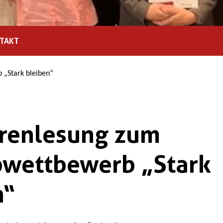
TAKT
 „Stark bleiben“
renlesung zum
bwettbewerb „Stark
n“