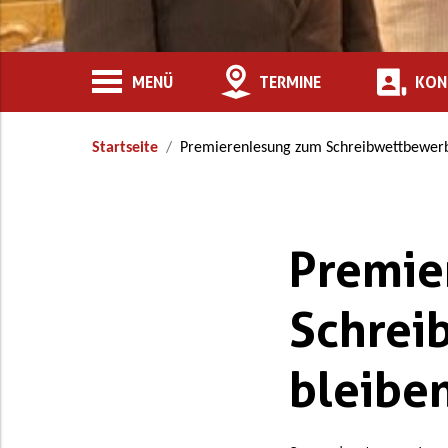
MENÜ
TERMINE
KON
Startseite
Premierenlesung zum Schreibwettbewerb
Premie
Schrei
bleibe